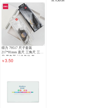
钢木台、桌类
其他床类
藤床类
竹床类
轻金属床类
钢塑床类
钢木床类
色带
墨
数据库管理系统
特殊照相机
专用照相机
静
通用摄像机
其他视频会议系统设备
音视频矩
视频会议控制台
传真通信设备
扫描仪
碎纸
复印机
热水器
洗衣机
空气净化设备
空
针式打印机
激光打印机
喷墨打印机
防火墙
得力 79517 尺子套装
以太网交换机
路由器
液晶显示器
平板式微
217*81mm 直尺 三角尺 三角
尺 量角器 计价单位:套
3.50
￥