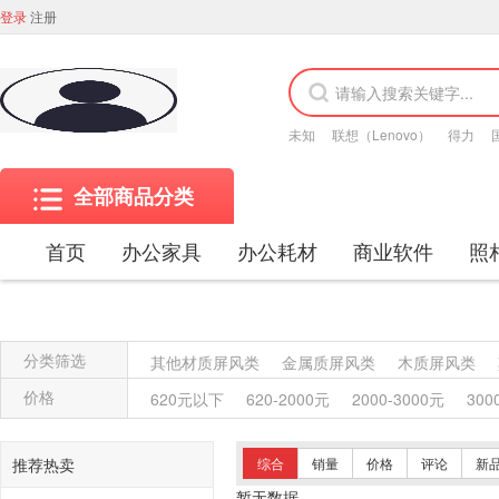
登录
注册
未知
联想（Lenovo）
得力
全部商品分类
首页
办公家具
办公耗材
商业软件
照
分类筛选
其他材质屏风类
金属质屏风类
木质屏风类
金属质柜类
保险柜
木质柜类
其他沙发类
价格
620元以下
620-2000元
2000-3000元
300
竹制、藤制等类似材料沙发类
木骨架沙发类
塑料椅凳类
竹制、藤制等材料椅凳类
木骨架
推荐热卖
综合
销量
价格
评论
新
藤台、桌类
塑料台、桌类
木制台、桌类
轻
暂无数据